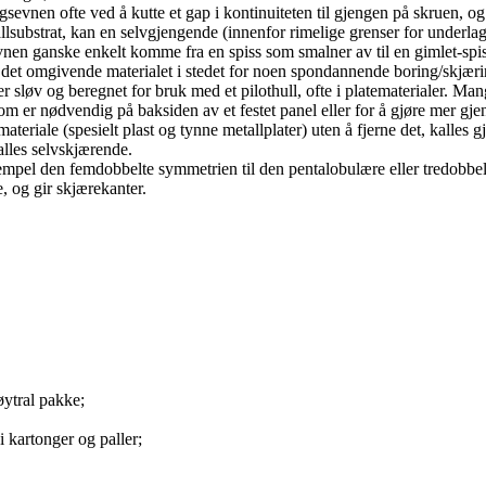
sevnen ofte ved å kutte et gap i kontinuiteten til gjengen på skruen, og
allsubstrat, kan en selvgjengende (innenfor rimelige grenser for underla
vnen ganske enkelt komme fra en spiss som smalner av til en gimlet-spi
 av det omgivende materialet i stedet for noen spondannende boring/skjæ
r sløv og beregnet for bruk med et pilothull, ofte i platematerialer. Man
om er nødvendig på baksiden av et festet panel eller for å gjøre mer gje
materiale (spesielt plast og tynne metallplater) uten å fjerne det, kall
kalles selvskjærende.
empel den femdobbelte symmetrien til den pentalobulære eller tredobbel
e, og gir skjærekanter.
øytral pakke;
i kartonger og paller;