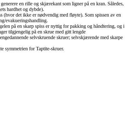
 generere en rille og skjærekant som ligner på en kran. Således,
gets hardhet og dybde).
ss (hvor det ikke er nødvendig med fløyte). Som spissen av en
ring/evakueringshandling.
gelen på en skarp spiss er nyttig for pakking og håndtering, og i
nger tilgjengelig på en skrue med gitt lengde
es gjengedannende selvskruende skruer; selvskjærende med skarpe
te symmetrien for Taptite-skruer.