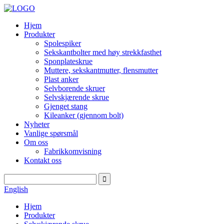
Hjem
Produkter
Spolespiker
Sekskantbolter med høy strekkfasthet
Sponplateskrue
Muttere, sekskantmutter, flensmutter
Plast anker
Selvborende skruer
Selvskjærende skrue
Gjenget stang
Kileanker (gjennom bolt)
Nyheter
Vanlige spørsmål
Om oss
Fabrikkomvisning
Kontakt oss
English
Hjem
Produkter