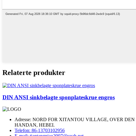
Relaterte produkter
DIN ANSI sinkbelagte sponplateskrue engros
Adresse: NORD FOR XITANTOU VILLAGE, OVER DE
HANDAN, HEBEI.
Telefon: 86-13703102956
E-mail: tiantangniao2007@yeah.net