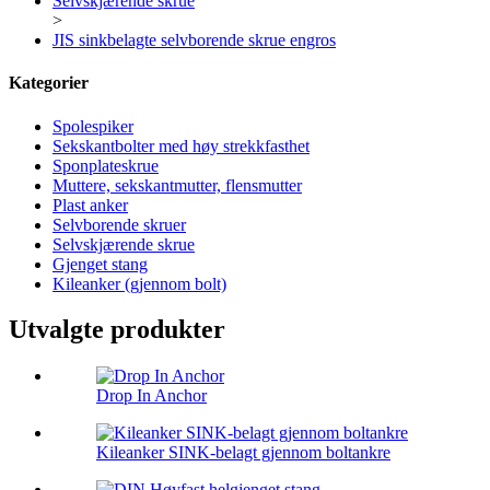
Selvskjærende skrue
>
JIS sinkbelagte selvborende skrue engros
Kategorier
Spolespiker
Sekskantbolter med høy strekkfasthet
Sponplateskrue
Muttere, sekskantmutter, flensmutter
Plast anker
Selvborende skruer
Selvskjærende skrue
Gjenget stang
Kileanker (gjennom bolt)
Utvalgte produkter
Drop In Anchor
Kileanker SINK-belagt gjennom boltankre