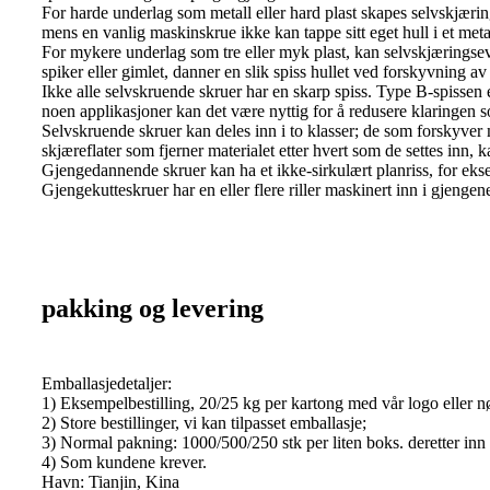
For harde underlag som metall eller hard plast skapes selvskjæring
mens en vanlig maskinskrue ikke kan tappe sitt eget hull i et met
For mykere underlag som tre eller myk plast, kan selvskjæringse
spiker eller gimlet, danner en slik spiss hullet ved forskyvning
Ikke alle selvskruende skruer har en skarp spiss. Type B-spissen e
noen applikasjoner kan det være nyttig for å redusere klaringen s
Selvskruende skruer kan deles inn i to klasser; de som forskyver 
skjæreflater som fjerner materialet etter hvert som de settes inn, 
Gjengedannende skruer kan ha et ikke-sirkulært planriss, for eks
Gjengekutteskruer har en eller flere riller maskinert inn i gjengen
pakking og levering
Emballasjedetaljer:
1) Eksempelbestilling, 20/25 kg per kartong med vår logo eller n
2) Store bestillinger, vi kan tilpasset emballasje;
3) Normal pakning: 1000/500/250 stk per liten boks. deretter inn 
4) Som kundene krever.
Havn: Tianjin, Kina